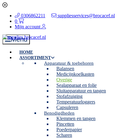
0306862211
suppliesservices@brocacef.nl
0
Mijn account
Menu
HOME
ASSORTIMENT
Apparatuur & toebehoren
Balansen
Medicijnkoelkasten
Overige
Sealapparaat en folie
Sluitapparatuur en tangen
Stofafzuiging
Temperatuurloggers
Capsuleren
Benodigdheden
Klemmen en tangen
Pincetten
Poederpapier
Scharen