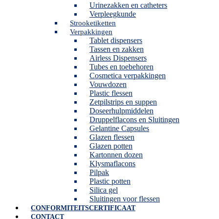
Urinezakken en catheters
Verpleegkunde
Strooketiketten
Verpakkingen
Tablet dispensers
Tassen en zakken
Airless Dispensers
Tubes en toebehoren
Cosmetica verpakkingen
Vouwdozen
Plastic flessen
Zetpilstrips en suppen
Doseerhulpmiddelen
Druppelflacons en Sluitingen
Gelantine Capsules
Glazen flessen
Glazen potten
Kartonnen dozen
Klysmaflacons
Pilpak
Plastic potten
Silica gel
Sluitingen voor flessen
CONFORMITEITSCERTIFICAAT
CONTACT