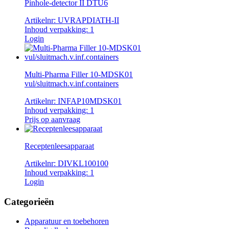
Pinhole-detector II DTU6
Artikelnr:
UVRAPDIATH-II
Inhoud verpakking:
1
Login
Multi-Pharma Filler 10-MDSK01
vul/sluitmach.v.inf.containers
Artikelnr:
INFAP10MDSK01
Inhoud verpakking:
1
Prijs op aanvraag
Receptenleesapparaat
Artikelnr:
DIVKL100100
Inhoud verpakking:
1
Login
Categorieën
Apparatuur en toebehoren