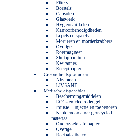
Filters
Borstels
Capsuleren
Glaswerk
Hygieneartikelen
Kantoorbenodigdheden
Lepels en spatels
Mortieren en mortierkrabbers
Overige
Roermagneet
Sluitapparatuur
Kwitanties
Receptpapier
Gezondheidsproducten
Algemeen
LIVSANE
Medische disposables
Beschermingsmiddelen
ECG- en electrodengel
Infusie + Injectie en toebehoren
Naaldencontainer gerecycled
materiaal
Onderzoekstafelpapier
Overige
Rectaalcatheters